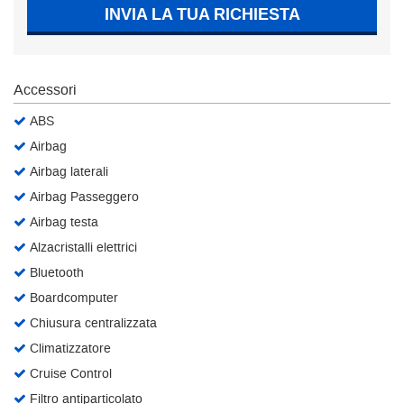
INVIA LA TUA RICHIESTA
Salva
le
impostazioni
Accessori
ABS
Airbag
Airbag laterali
Airbag Passeggero
Airbag testa
Alzacristalli elettrici
Bluetooth
Boardcomputer
Chiusura centralizzata
Climatizzatore
Cruise Control
Filtro antiparticolato