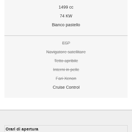
1499 cc
74 KW
Bianco pastello
ESP
Navigatore satellitare
Tetto apribile
Interni in pelle
Fari Xenon
Cruise Control
Orari di apertura