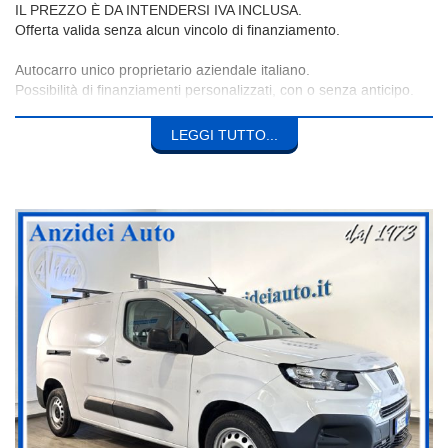
IL PREZZO È DA INTENDERSI IVA INCLUSA.
Offerta valida senza alcun vincolo di finanziamento.
Autocarro unico proprietario aziendale italiano.
Possibilità di finanziamenti personalizzati, con o senza anticipo.
TRASPARENZA
LEGGI TUTTO...
Le foto si riferiscono al veicolo realmente presente presso la
nostra sede; le targhe sono visibili per consentire al cliente tutte le
verifiche del caso.
Dal maggio 2019 facciamo parte della community “Non prendermi
per il Chilometro”, il più grande gruppo italiano che promuove la
compravendita di auto con chilometraggi reali, perché
trasparenza e legalità sono da sempre alla base del nostro
lavoro.
INFORMAZIONI E CONTATTI
Tutti i dettagli e il servizio fotografico completo online su
www.anzideiauto.it
Seguici sui nostri canali social per rimanere aggiornato su tutte le
ultime novità.