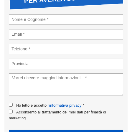
tta
ti
empre
Cookie necessari
ilitato
Cookie delle preferenze
Cookie per il miglioramento dell'esperienza utente
Cookie analitici
Cookie di marketing
Ho letto e accetto
l'informativa privacy
*
Leggi
Acconsento al trattamento dei miei dati per finalità di
la
marketing
cookie
policy