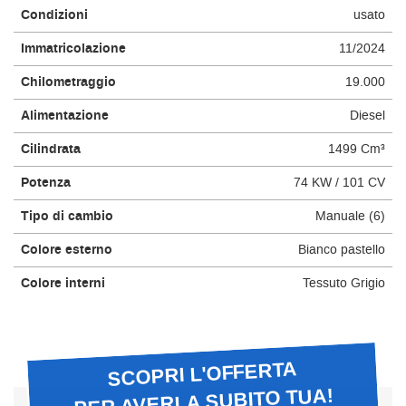
Condizioni
usato
questi
strumenti
Immatricolazione
11/2024
di
tracciamento
Chilometraggio
19.000
si
rimanda
Alimentazione
Diesel
alla
cookie
Cilindrata
1499 Cm³
policy.
Puoi
Potenza
74 KW / 101 CV
rivedere
Tipo di cambio
Manuale (6)
e
modificare
Colore esterno
Bianco pastello
le
tue
Colore interni
Tessuto Grigio
scelte
in
qualsiasi
momento.
SCOPRI L'OFFERTA
PER AVERLA SUBITO TUA!