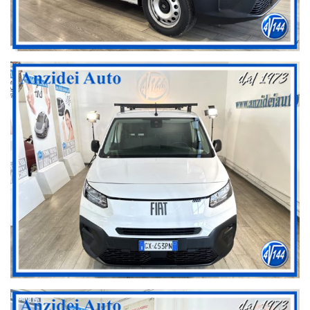
NOTE
Le informazioni contenute nell’annuncio sono state compilate con
la massima cura affinché siano le più complete e precise
possibile; tuttavia, possono contenere errori o omissioni.
Anzidei Auto declina ogni responsabilità per eventuali involontarie
incongruenze che non rappresentano un impegno contrattuale.