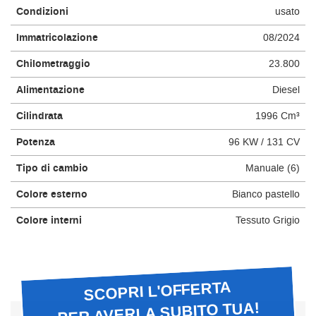
Condizioni
usato
questi
strumenti
Immatricolazione
08/2024
di
tracciamento
Chilometraggio
23.800
si
rimanda
Alimentazione
Diesel
alla
cookie
Cilindrata
1996 Cm³
policy.
Puoi
Potenza
96 KW / 131 CV
rivedere
Tipo di cambio
Manuale (6)
e
modificare
Colore esterno
Bianco pastello
le
tue
Colore interni
Tessuto Grigio
scelte
in
qualsiasi
momento.
SCOPRI L'OFFERTA
PER AVERLA SUBITO TUA!