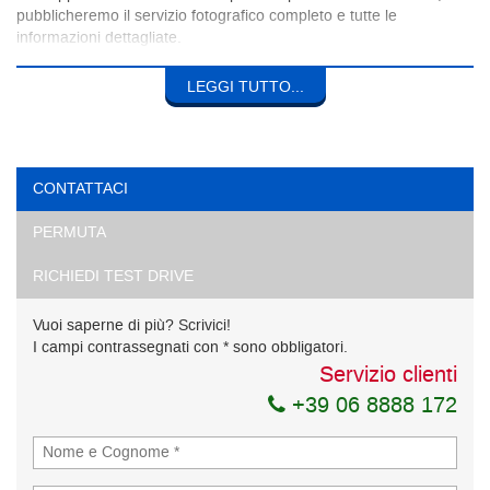
pubblicheremo il servizio fotografico completo e tutte le
informazioni dettagliate.
Le targhe sono visibili per consentire al potenziale cliente di
LEGGI TUTTO...
effettuare ogni verifica in totale trasparenza.
CONTATTACI
PERMUTA
RICHIEDI TEST DRIVE
Vuoi saperne di più? Scrivici!
I campi contrassegnati con * sono obbligatori.
Servizio clienti
+39 06 8888 172