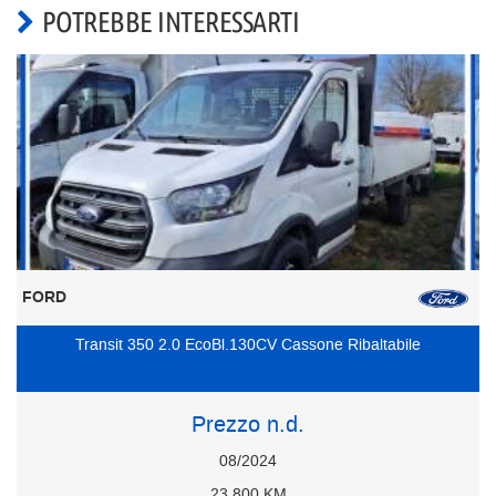
POTREBBE INTERESSARTI
FORD
Transit 350 2.0 EcoBl.130CV Cassone Ribaltabile
Prezzo n.d.
08/2024
23.800 KM