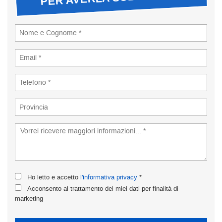
tta
ti
empre
Cookie necessari
ilitato
Cookie delle preferenze
Cookie per il miglioramento dell'esperienza utente
Cookie analitici
Cookie di marketing
Ho letto e accetto
l'informativa privacy
*
Leggi
Acconsento al trattamento dei miei dati per finalità di
la
marketing
cookie
policy