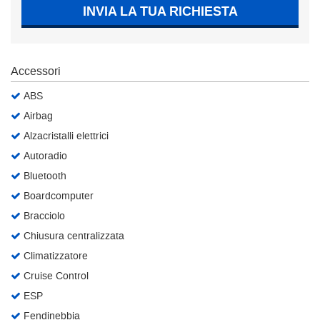
INVIA LA TUA RICHIESTA
Salva
le
impostazioni
Accessori
ABS
Airbag
Alzacristalli elettrici
Autoradio
Bluetooth
Boardcomputer
Bracciolo
Chiusura centralizzata
Climatizzatore
Cruise Control
ESP
Fendinebbia