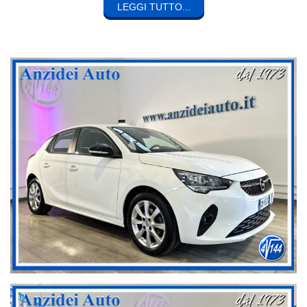
SERVIZI
LEGGI TUTTO...
Tutte le nostre vetture sono vendute con chilometraggio
certificato, riportato su garanzia di conformità, contratto e fattura.
Offriamo la possibilità di estendere la garanzia e l’assistenza
stradale fino a 36 mesi con chilometraggio illimitato, valide in tutto
il territorio nazionale.
Possibilità di finanziamenti personalizzati, anche senza anticipo.
Possibilità di ritirare il vostro usato. Per valutarne la fattibilità vi
invitiamo a indicare nella richiesta: modello, allestimento,
motorizzazione e chilometraggio.
TRASPARENZA
Le foto si riferiscono al veicolo realmente presente presso la
nostra sede; le targhe sono visibili per consentire al cliente tutte le
verifiche del caso.
Dal maggio 2019 facciamo parte della community “Non prendermi
per il Chilometro”, il più grande gruppo italiano che promuove la
compravendita di auto con chilometraggi reali, perché
trasparenza e legalità sono da sempre alla base del nostro
lavoro.
Non trattando il nuovo, non siamo costretti a ritirare usato