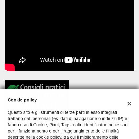
tta
ti
empre
Cookie necessari
ilitato
Cookie delle preferenze
Cookie per il miglioramento dell'esperienza utente
Cookie analitici
Cookie di marketing
Cookie policy
Leggi
Questo sito e gli strumenti di terze parti in esso integrati
la
trattano dati personali (es. dati di navigazione o indirizzi IP) e
cookie
fanno uso di Cookie, Pixel, Tags o altri identificatori necessari
policy
per il funzionamento e per il raggiungimento delle finalità
descritte nella cookie policy, tra cui il miglioramento delle