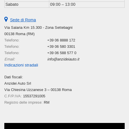
Sabato
09:00 – 13:00
questi
strumenti
di
Sede di Roma
tracciamento
Via Salaria Km 15.300 - Zona Settebagni
si
00138 Roma (RM)
rimanda
alla
Telefono:
+39 06 8888 172
cookie
Telefono:
+39 06 580 3301
policy.
Telefono:
+39 06 588 577 0
Puoi
Email:
info@anzideiauto.it
rivedere
Indicazioni stradali
e
modificare
Dati fiscali:
le
Anzidei Auto Srl
tue
Via Chiesina Uzzanese 3 – 00138 Roma
scelte
C.F/P.IVA:
15537291005
in
Registro delle imprese:
RM
qualsiasi
momento.