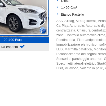
Diesel
1.499 Cm³
Bianco Pastello
ABS, Airbag, Airbag laterali, Airba
CarPlay, Autoradio, Autoradio dig
centralizzata, Chiusura centraliz
zone, Controllo automatico clima,
22.490 Euro
Fendinebbia, Filtro antiparticola
Immobilizzatore elettronico, Isofix
iva esposta
LED, Marmitta catalitica, Monito
Riconoscimento dei segnali strada
Sensori di parcheggio anteriori, S
Specchietti laterali elettrici, St
USB, Vivavoce, Volante in pelle, 