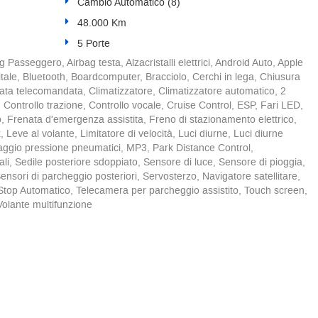
Cambio Automatico (8)
48.000 Km
5 Porte
g Passeggero, Airbag testa, Alzacristalli elettrici, Android Auto, Apple
itale, Bluetooth, Boardcomputer, Bracciolo, Cerchi in lega, Chiusura
zata telecomandata, Climatizzatore, Climatizzatore automatico, 2
 Controllo trazione, Controllo vocale, Cruise Control, ESP, Fari LED,
to, Frenata d'emergenza assistita, Freno di stazionamento elettrico,
, Leve al volante, Limitatore di velocità, Luci diurne, Luci diurne
raggio pressione pneumatici, MP3, Park Distance Control,
li, Sedile posteriore sdoppiato, Sensore di luce, Sensore di pioggia,
ensori di parcheggio posteriori, Servosterzo, Navigatore satellitare,
art/Stop Automatico, Telecamera per parcheggio assistito, Touch screen,
Volante multifunzione