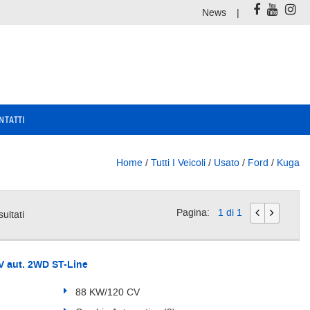
News
NTATTI
Home
/
Tutti I Veicoli
/
Usato
/
Ford
/
Kuga
Pagina:
1 di 1
sultati
 aut. 2WD ST-Line
88 KW/120 CV