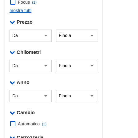
Focus
(1)
questi
mostra tutti
strumenti
di
Prezzo
tracciamento
si
rimanda
alla
cookie
Chilometri
policy.
Puoi
rivedere
e
modificare
Anno
le
tue
scelte
in
qualsiasi
Cambio
momento.
Automatico
(1)
Carrozzeria