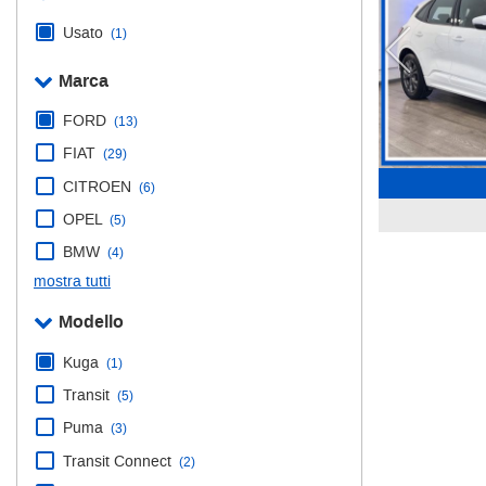
VAN E N1
tracciamento
che
Usato
(1)
MEDI
adottiamo
per
Marca
FURGONI
offrire
le
FORD
(13)
MINIBUS
funzionalità
FIAT
(29)
e
ALLESTITI
svolgere
CITROEN
(6)
le
OPEL
(5)
SUPERIORI A 35Q
attività
di
BMW
(4)
seguito
mostra tutti
COMPANY
descritte.
Per
Modello
ottenere
CONTATTI
maggiori
Kuga
(1)
informazioni
Transit
(5)
sull'utilità
NEWS
e
Puma
(3)
sul
Transit Connect
funzionamento
(2)
di