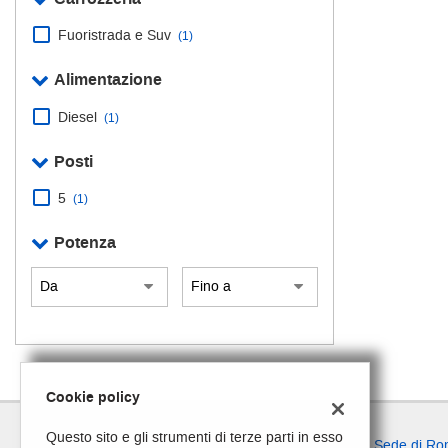
tta
ti
Fuoristrada e Suv
(1)
Alimentazione
empre
Cookie necessari
Diesel
(1)
ilitato
Posti
Cookie delle preferenze
5
(1)
Cookie per il miglioramento dell'esperienza utente
Potenza
Cookie analitici
Cookie di marketing
Cookie policy
Questo sito e gli strumenti di terze parti in esso
Sede di R