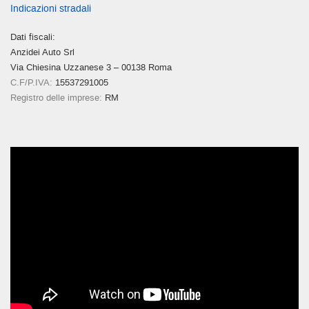
Indicazioni stradali
Dati fiscali:
Anzidei Auto Srl
Via Chiesina Uzzanese 3 – 00138 Roma
C.F/P.IVA:
15537291005
Registro delle imprese:
RM