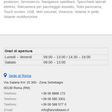
posteriori, Servosterzo, Navigatore satellitare, Specchietti laterali
Salva
elettrici, Telecamera per parcheggio assistito, Tetto panorama,
le
Touch screen, USB, Vetri oscurati, Vivavoce, Volante in pelle,
impostazioni
Volante multifunzione
Orari di apertura
Lunedì – Venerdì
09:00 – 13:00 / 14:30 – 19:00
Sabato
09:00 – 13:00
Sede di Roma
Via Salaria Km 15.300 - Zona Settebagni
00138 Roma (RM)
Telefono:
+39 06 8888 172
Telefono:
+39 06 580 3301
Telefono:
+39 06 588 577 0
Email:
info@anzideiauto.it