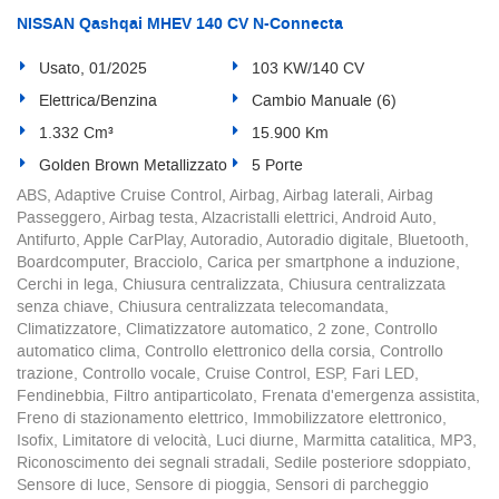
tta
NISSAN Qashqai MHEV 140 CV N-Connecta
ti
Usato, 01/2025
103 KW/140 CV
empre
Cookie necessari
Elettrica/Benzina
Cambio Manuale (6)
ilitato
1.332 Cm³
15.900 Km
Cookie delle preferenze
Golden Brown Metallizzato
5 Porte
ABS, Adaptive Cruise Control, Airbag, Airbag laterali, Airbag
Passeggero, Airbag testa, Alzacristalli elettrici, Android Auto,
Cookie per il miglioramento dell'esperienza utente
Antifurto, Apple CarPlay, Autoradio, Autoradio digitale, Bluetooth,
Boardcomputer, Bracciolo, Carica per smartphone a induzione,
Cookie analitici
Cerchi in lega, Chiusura centralizzata, Chiusura centralizzata
senza chiave, Chiusura centralizzata telecomandata,
Cookie di marketing
Climatizzatore, Climatizzatore automatico, 2 zone, Controllo
automatico clima, Controllo elettronico della corsia, Controllo
trazione, Controllo vocale, Cruise Control, ESP, Fari LED,
Fendinebbia, Filtro antiparticolato, Frenata d'emergenza assistita,
Leggi
Freno di stazionamento elettrico, Immobilizzatore elettronico,
la
Isofix, Limitatore di velocità, Luci diurne, Marmitta catalitica, MP3,
cookie
Riconoscimento dei segnali stradali, Sedile posteriore sdoppiato,
policy
Sensore di luce, Sensore di pioggia, Sensori di parcheggio